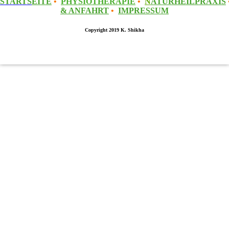
STARTS
EITE
•
PHYSIOTHERAPIE
•
N
ATURHEILPRAXIS
& ANFAHRT
•
IMPRESSUM
Copyright 2019 K. Shikha